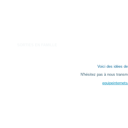
ACCUEIL
STRUCTURE
VIE DE L'ECOLE
PROJE
SORTIES EN FAMILLE
Voici des idées de 
N'hésitez pas à nous transm
equipeinternet